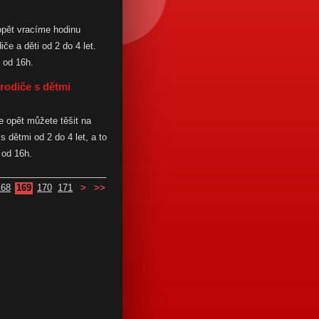
opět vracíme hodinu
iče a děti od 2 do 4 let.
 od 16h.
 rodiče s dětmi
e opět můžete těšit na
s dětmi od 2 do 4 let, a to
 od 16h.
168
169
170
171
>
>>