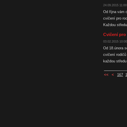
24.09.2015 11:00
Od října vám 
cvičení pro rod
Každou středu
Cvičení pro
03.02.2015 10:00
Od 18.února s
cvičení rodičů 
každou středu
<<
<
167