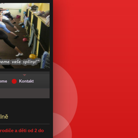
jeme
Kontakt
lně
rodiče a děti od 2 do