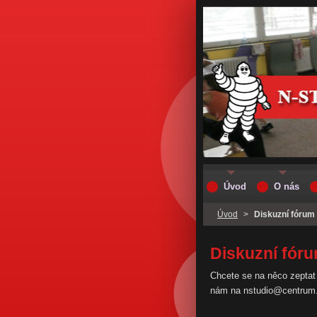
Úvod
O nás
Úvod
>
Diskuzní fórum
Diskuzní fór
Chcete se na něco zeptat
nám na nstudio@centrum.c