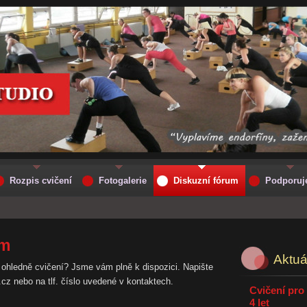
Rozpis cvičení
Fotogalerie
Diskuzní fórum
Podporu
um
Aktuá
 ohledně cvičení? Jsme vám plně k dispozici. Napište
z nebo na tlf. číslo uvedené v kontaktech.
Cvičení pro 
4 let