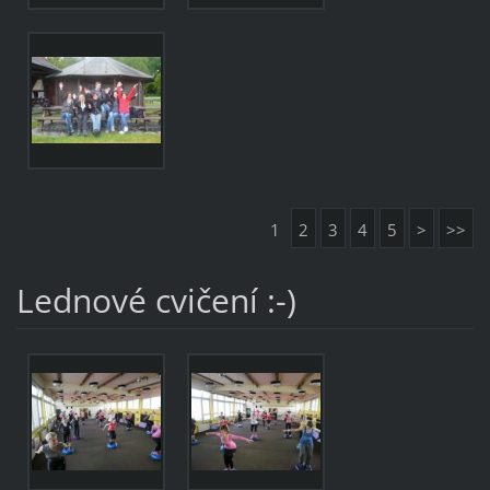
1
2
3
4
5
>
>>
Lednové cvičení :-)