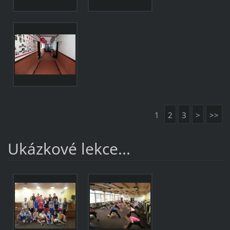
1
2
3
>
>>
Ukázkové lekce...