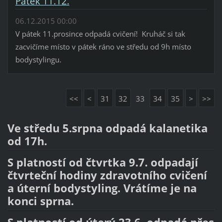
Pátek 11.12.
06.12.2015 00:00
V pátek 11.prosince odpadá cvičení! Kruháč si tak
zacvičíme místo v pátek ráno ve středu od 9h místo
bodystylingu.
<<
<
31
32
33
34
35
>
>>
Ve středu 5.srpna odpadá kalanetika
od 17h.
S platností od čtvrtka 9.7. odpadají
čtvrteční hodiny zdravotního cvičení
a úterní bodystyling. Vrátíme je na
konci sprna.