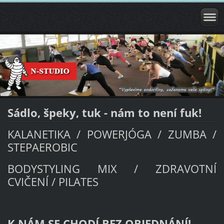
Sádlo, špeky, tuk - nám to není fuk!
KALANETIKA / POWERJÓGA / ZUMBA /
STEPAEROBIC
BODYSTYLING MIX / ZDRAVOTNÍ
CVIČENÍ / PILATES
K NÁM SE CHODÍ BEZ OBJEDNÁNÍ!