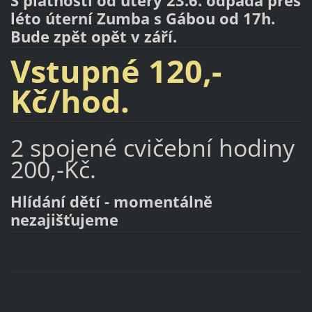
S platností od úterý 23.6. odpadá přes
léto úterní Zumba s Gábou od 17h.
Bude zpět opět v září.
Vstupné 120,-
Kč/hod.
2 spojené cvičební hodiny
200,-Kč.
Hlídání dětí - momentálně
nezajišťujeme