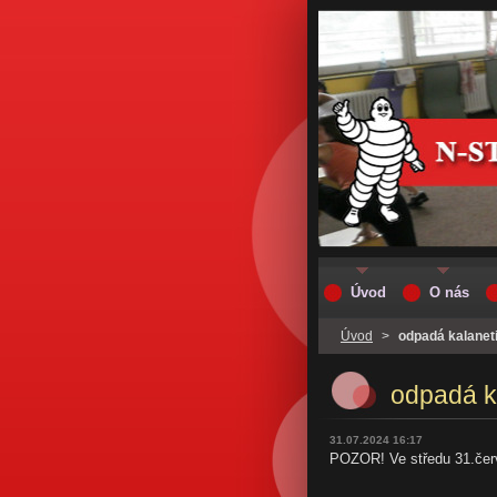
Úvod
O nás
Úvod
>
odpadá kalaneti
odpadá k
31.07.2024 16:17
POZOR! Ve středu 31.červ